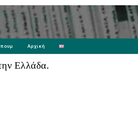
μπουμ
Αρχική
την Ελλάδα.