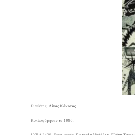
Συνθέτης:
Λίνος Κόκοτος
.
Κυκλοφόρησαν το 1986.
LYRA 3439. Ερμηνευτές:
Σωτηρία Μπέλλου
,
Ελένη Τσαγ