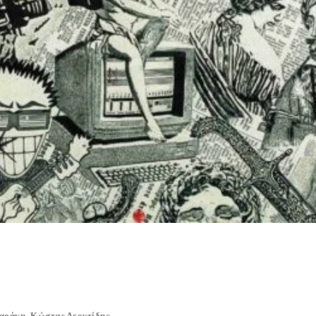
καράκη
,
Κώστας Λεοντίδης
.